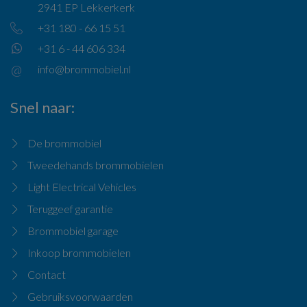
2941 EP Lekkerkerk
+31 180 - 66 15 51
+31 6 - 44 606 334
info@brommobiel.nl
Snel naar
De brommobiel
Tweedehands brommobielen
Light Electrical Vehicles
Teruggeef garantie
Brommobiel garage
Inkoop brommobielen
Contact
Gebruiksvoorwaarden