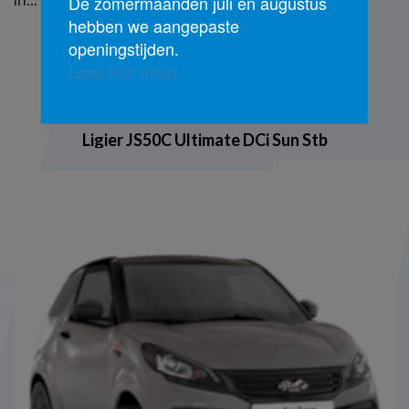
De zomermaanden juli en augustus
hebben we aangepaste
openingstijden.
Lees hier meer
Bekijk meer
Ligier JS50C Ultimate DCi Sun Stb