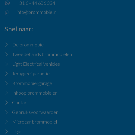
+31 6 - 44 606 334
info@brommobiel.nl
Snel naar
De brommobiel
Tweedehands brommobielen
Light Electrical Vehicles
Teruggeef garantie
Brommobiel garage
Inkoop brommobielen
Contact
Gebruiksvoorwaarden
Microcar brommobiel
Ligier