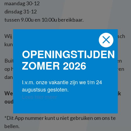
maandag 30-12
dinsdag 31-12
tussen 9.00u en 10.00u bereikbaar.
Wij zijn dan in het bedrijf aanwezig en ook telefonisch
kunt u dan contact met ons opnemen.
OPENINGSTIJDEN
Buiten deze momenten kunt u ons een Appje sturen
ZOMER 2026
op het telefoonnummer 06-44606334*. Wij proberen
dan zo snel mogelijk te reageren.
I.v.m. onze vakantie zijn we t/m 24
augustsus gesloten.
We wensen u goede kerstdagen en een feestelijk
Lees hier meer
oud en nieuw.
*Dit App nummer kunt u niet gebruiken om ons te
bellen.