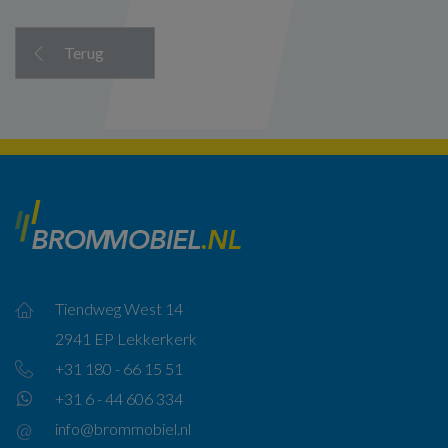
Terug
Tiendweg West 14
2941 EP Lekkerkerk
+31 180 - 66 15 51
+31 6 - 44 606 334
info@brommobiel.nl