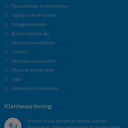
Tweedehands brommobielen
Light Electrical Vehicles
Teruggeef garantie
Brommobiel garage
Inkoop brommobielen
Contact
Gebruiksvoorwaarden
Microcar brommobiel
Ligier
Elektrische brommobiel
Klantwaardering
William, Prima verlopen de verkoop van mijn
9.
4
Brommobiel - foto's opgestuurd en de zijn beoordeel...